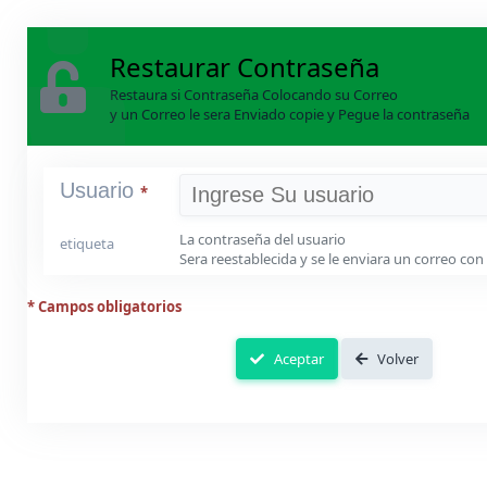
Restaurar Contraseña
Restaura si Contraseña Colocando su Correo
y un Correo le sera Enviado copie y Pegue la contraseña
Usuario
*
La contraseña del usuario
etiqueta
Sera reestablecida y se le enviara un correo con
* Campos obligatorios
Aceptar
Volver